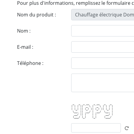
Pour plus d'informations, remplissez le formulaire 
Nom du produit :
Nom :
E-mail :
Téléphone :
 _   _  _ __   _ __   _   _ 

| | | || '_ \ | '_ \ | | | |

| |_| || |_) || |_) || |_| |

 \__, || .__/ | .__/  \__, |

  __/ || |    | |      __/ |
