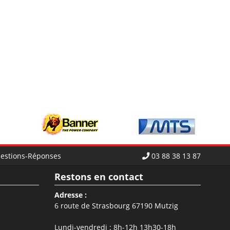
estions-Réponses
03 88 38 13 87
Restons en contact
Adresse :
6 route de Strasbourg 67190 Mutzig
Lundi-vendredi : 8h-12h 13h30-18h