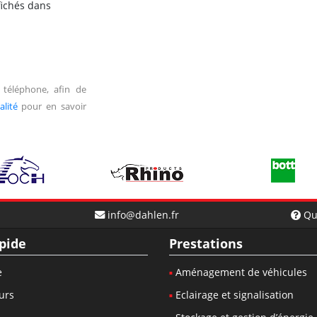
ffichés dans
 téléphone, afin de
alité
pour en savoir
info@dahlen.fr
Qu
pide
Prestations
e
Aménagement de véhicules
urs
Eclairage et signalisation