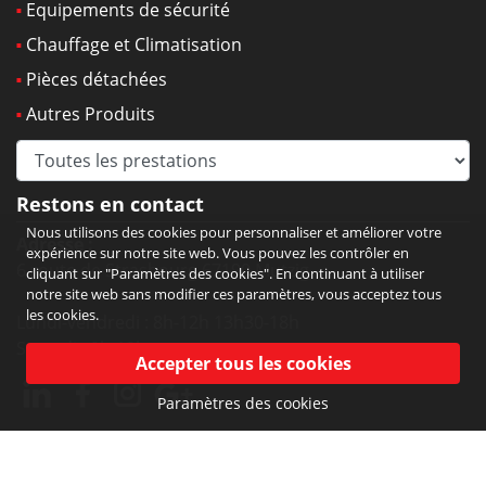
Equipements de sécurité
Chauffage et Climatisation
Pièces détachées
Autres Produits
Restons en contact
Nous utilisons des cookies pour personnaliser et améliorer votre
Adresse :
expérience sur notre site web. Vous pouvez les contrôler en
6 route de Strasbourg 67190 Mutzig
cliquant sur "Paramètres des cookies". En continuant à utiliser
notre site web sans modifier ces paramètres, vous acceptez tous
les cookies.
Lundi-vendredi : 8h-12h 13h30-18h
Samedi : 9h-12h
Paramètres des cookies
Réalisé par :
Net Catalyst
Copyright © Dahlen SARL. Tous droits réservés.