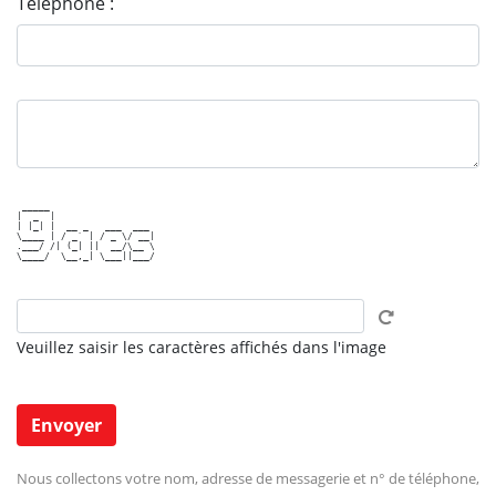
Téléphone :
 _____                   

|  _  |                  

| |_| |  __ _   ___  ___ 

\____ | / _` | / _ \/ __|

.___/ /| (_| ||  __/\__ \

\____/  \__,_| \___||___/

Veuillez saisir les caractères affichés dans l'image
Nous collectons votre nom, adresse de messagerie et n° de téléphone,