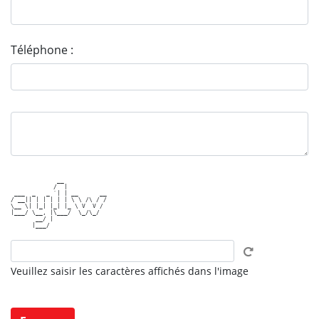
Téléphone :
             __            

            /  |           

 ___  _   _ `| | __      __

/ __|| | | | | | \ \ /\ / /

\__ \| |_| |_| |_ \ V  V / 

|___/ \__, |\___/  \_/\_/  

       __/ |               

Veuillez saisir les caractères affichés dans l'image