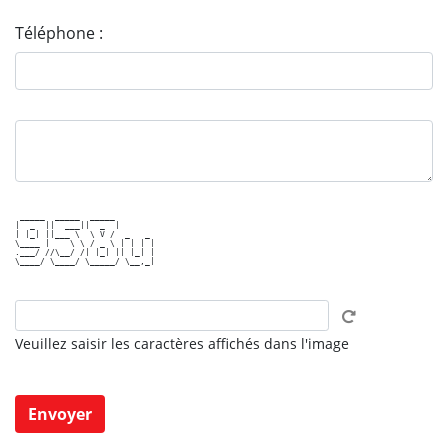
Téléphone :
 _____  _____  _____        

|  _  ||  ___||  _  |       

| |_| ||___ \  \ V /  _   _ 

\____ |    \ \ / _ \ | | | |

.___/ //\__/ /| |_| || |_| |

\____/ \____/ \_____/ \__,_|

Veuillez saisir les caractères affichés dans l'image